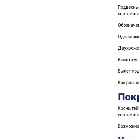
Подвесные
соответст
Обозначе
Однорожко
Двухрожко
Высота ус
Вылет под
Как расш
Пок
Кронштейн
соответст
Возможно