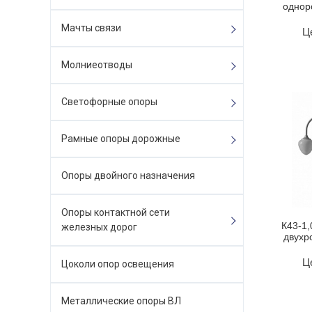
однор
Мачты связи
Ц
Молниеотводы
Светофорные опоры
Рамные опоры дорожные
Опоры двойного назначения
Опоры контактной сети
К43-1,
железных дорог
двухр
Ц
Цоколи опор освещения
Металлические опоры ВЛ