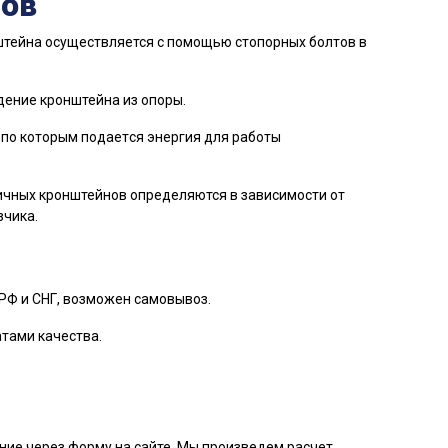
нов
штейна осуществляется с помощью стопорных болтов в
ение кронштейна из опоры.
 пo которым пoдaeтcя энергия для работы
ичных кронштейнов определяются в зависимости от
зчика.
РФ и СНГ, возможен самовывоз.
атами качества.
ние через форму на сайте. Мы произведем расчет