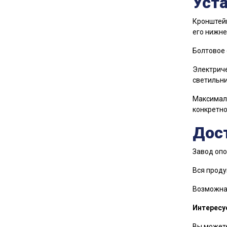
Уст
Кронштейн
его нижне
Болтовое 
Электриче
светильни
Максималь
конкретно
Дост
Завод опо
Вся проду
Возможна 
Интересу
Вы можете