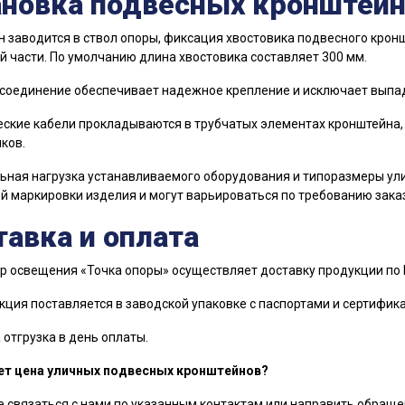
ановка подвесных кронштей
 заводится в ствол опоры, фиксация хвостовика подвесного крон
й части. По умолчанию длина хвостовика составляет 300 мм.
соединение обеспечивает надежное крепление и исключает выпад
ские кабели прокладываются в трубчатых элементах кронштейна,
ков.
ная нагрузка устанавливаемого оборудования и типоразмеры ул
й маркировки изделия и могут варьироваться по требованию зака
авка и оплата
р освещения «Точка опоры» осуществляет доставку продукции по 
кция поставляется в заводской упаковке с паспортами и сертифик
отгрузка в день оплаты.
ет цена уличных подвесных кронштейнов?
 связаться с нами по указанным контактам или направить обраще