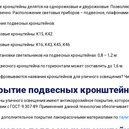
 кронштейны делятся на однорожковые и двурожковые. Позволяю
венно. Расположение световых приборов – подвесное, плафонами 
ния подвесных кронштейнов:
вые кронштейны: К15, К42.
вые кронштейны: К16, К43, К45, К46.
тановки светильников на подвесных кронштейнах: 0,8 – 1,2 м.
весного кронштейна по горизонтали может составлять до 1,6 м.
ифровываются названия кронштейнов для уличного освещения? Ч
рытие подвесных кронштейн
ы уличного освещения имеют антикоррозийное покрытие, которое
вии с ГОСТ-9.307-89. Применение данной технологии обеспечивает 
 дополнительное покрытие лакокрасочными материалами по
пали