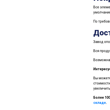
Все элеме
умолчанию
По требо
Дост
Завод опо
Вся проду
Возможна 
Интересу
Вы можете
стоимости
увеличить
Более 10
складе
.