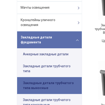
Мачты освещения
Кронштейны уличного
освещения
За
трубча
В
Закладные детали
Ц
фундамента
Анкерные закладные детали
Закладные детали трубчатого
типа
Закладные детали трубчатого
типа выносные
Закладные детали трубчатого
типа консольные