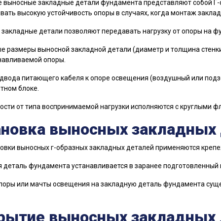
 выносные закладные детали фундамента представляют собой Г-
вать высокую устойчивость опоры в случаях, когда монтаж закла
закладные детали позволяют передавать нагрузку от опоры на 
е размеры выносной закладной детали (диаметр и толщина стенки
навливаемой опоры.
двода питающего кабеля к опоре освещения (воздушный или подз
тном блоке.
ости от типа воспринимаемой нагрузки исполняются с круглыми фл
ановка выносных закладных
овки выносных г-образных закладных деталей применяются крепеж
 деталь фундамента устанавливается в заранее подготовленный к
поры или мачты освещения на закладную деталь фундамента суще
рытие выносных закладных 