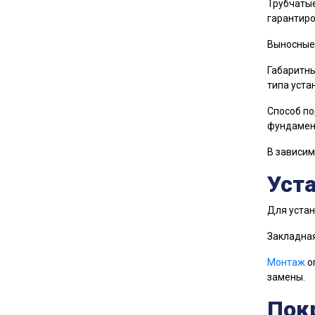
Трубчатые
гарантиро
Выносные 
Габаритны
типа уста
Способ по
фундамен
В зависим
Уст
Для устан
Закладная
Монтаж
о
замены.
Пок