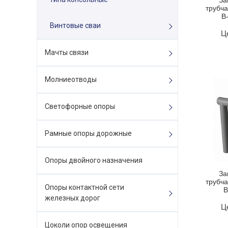
За
трубча
В
Винтовые сваи
Ц
Мачты связи
Молниеотводы
Светофорные опоры
Рамные опоры дорожные
Опоры двойного назначения
За
трубча
Опоры контактной сети
В
железных дорог
Ц
Цоколи опор освещения