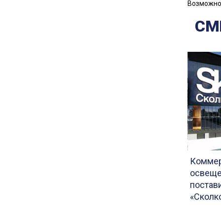
Возможно 
СМ
Коммер
освеще
постав
«Сколк