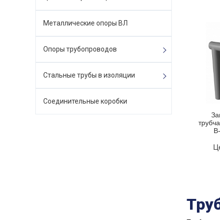
Металлические опоры ВЛ
Опоры трубопроводов
Стальные трубы в изоляции
Соединительные коробки
За
трубча
В
Ц
Тру